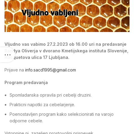
Vljudno vas vabimo 27.2.2023 ob 16.00 uri na predavanje
Randya Oliverja v dvorano Kmetijskega instituta Slovenije,
Hacquetova ulica 17 Ljubljana.
Prijave na
info.sacd1995@gmail.com
Program predavanja
Spomladanska opravila pri cebelji druzini.
Prakticni napotki za cebelarjenje.
Poenostavljen program kako selekcionirati na varojo
odporne cebele.
Vstopnine ni, zazeljen prostovoljni prispevek.