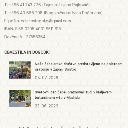
T: +386 41 743 276 (Tajnica: Lilijana Rajković)
T: +386 40 666 208 (Blagajničarka: Ivica Počervina)
E-pošta: cdljmostepolje@gmail.com
IBAN: SI56 0205 4001 8511 618
Davčna št.: 77556364
OBVESTILA IN DOGODKI
Naše čebelarsko društvo predstavljeno na poletnem
oratoriju v župniji Sostro
08. 07. 2026
Svetovni dan čebel praznovali tudi v kraljevem
botaničnem vrtu v Madridu
23. 06. 2026