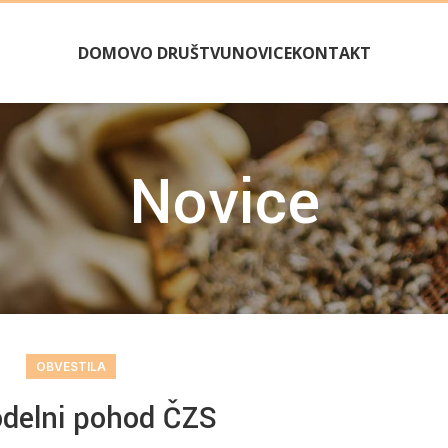
DOMOV
O DRUŠTVU
NOVICE
KONTAKT
Novice
OBVESTILA
delni pohod ČZS