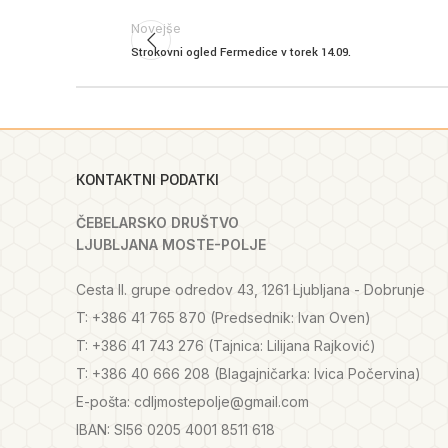
Novejše
Strokovni ogled Fermedice v torek 14.09.
KONTAKTNI PODATKI
ČEBELARSKO DRUŠTVO
LJUBLJANA MOSTE-POLJE
Cesta II. grupe odredov 43, 1261 Ljubljana - Dobrunje
T: +386 41 765 870 (Predsednik: Ivan Oven)
T: +386 41 743 276 (Tajnica: Lilijana Rajković)
T: +386 40 666 208 (Blagajničarka: Ivica Počervina)
E-pošta: cdljmostepolje@gmail.com
IBAN: SI56 0205 4001 8511 618