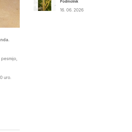
Podmolnik
16. 06. 2026
enda.
 pesmijo,
0 uro.