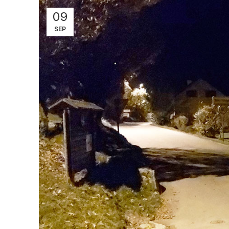
09
SEP