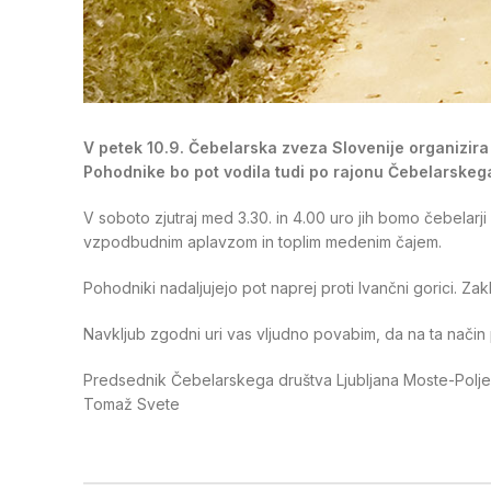
V petek 10.9. Čebelarska zveza Slovenije organizi
Pohodnike bo pot vodila tudi po rajonu Čebelarskega
V soboto zjutraj med 3.30. in 4.00 uro jih bomo čebelarj
vzpodbudnim aplavzom in toplim medenim čajem.
Pohodniki nadaljujejo pot naprej proti Ivančni gorici. Za
Navkljub zgodni uri vas vljudno povabim, da na ta nači
Predsednik Čebelarskega društva Ljubljana Moste-Polje
Tomaž Svete