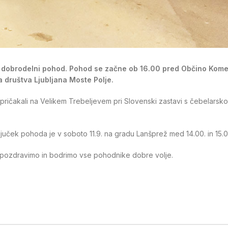
ra dobrodelni pohod. Pohod se začne ob 16.00 pred Občino Kom
 društva Ljubljana Moste Polje.
i pričakali na Velikem Trebeljevem pri Slovenski zastavi s čebelarsko
ključek pohoda je v soboto 11.9. na gradu Lanšprež med 14.00. in 15.0
n pozdravimo in bodrimo vse pohodnike dobre volje.