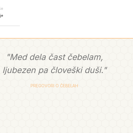
še
lje
"Med dela čast čebelam,
ljubezen pa človeški duši."
PREGOVORI O ČEBELAH