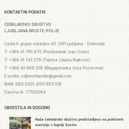
KONTAKTNI PODATKI
ČEBELARSKO DRUŠTVO
LJUBLJANA MOSTE-POLJE
Cesta II. grupe odredov 43, 1261 Ljubljana - Dobrunje
T: +386 41 765 870 (Predsednik: Ivan Oven)
T: +386 41 743 276 (Tajnica: Lilijana Rajković)
T: +386 40 666 208 (Blagajničarka: Ivica Počervina)
E-pošta: cdljmostepolje@gmail.com
IBAN: SI56 0205 4001 8511 618
Davčna št.: 77556364
OBVESTILA IN DOGODKI
Naše čebelarsko društvo predstavljeno na poletnem
oratoriju v župniji Sostro