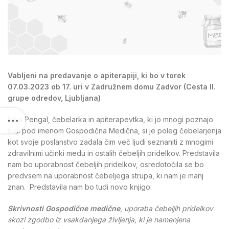
Vabljeni na predavanje o apiterapiji, ki bo v torek
07.03.2023 ob 17. uri v Zadružnem domu Zadvor (Cesta II.
grupe odredov, Ljubljana)
Nika Pengal, čebelarka in apiterapevtka, ki jo mnogi poznajo
tudi pod imenom Gospodična Medična, si je poleg čebelarjenja
kot svoje poslanstvo zadala čim več ljudi seznaniti z mnogimi
zdravilnimi učinki medu in ostalih čebeljih pridelkov. Predstavila
nam bo uporabnost čebeljih pridelkov, osredotočila se bo
predvsem na uporabnost čebeljega strupa, ki nam je manj
znan. Predstavila nam bo tudi novo knjigo:
Skrivnosti Gospodične medične
,
uporaba čebeljih pridelkov
skozi zgodbo iz vsakdanjega življenja, ki je namenjena