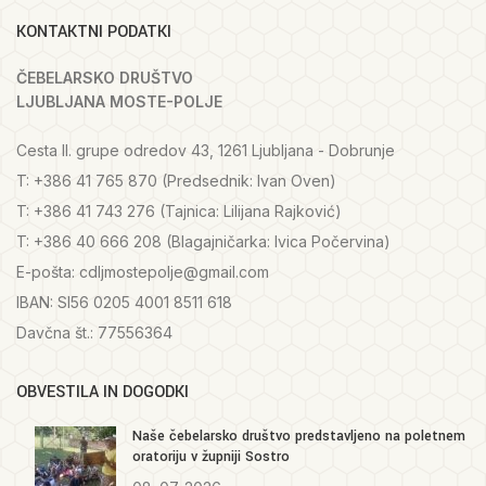
KONTAKTNI PODATKI
ČEBELARSKO DRUŠTVO
LJUBLJANA MOSTE-POLJE
Cesta II. grupe odredov 43, 1261 Ljubljana - Dobrunje
T: +386 41 765 870 (Predsednik: Ivan Oven)
T: +386 41 743 276 (Tajnica: Lilijana Rajković)
T: +386 40 666 208 (Blagajničarka: Ivica Počervina)
E-pošta: cdljmostepolje@gmail.com
IBAN: SI56 0205 4001 8511 618
Davčna št.: 77556364
OBVESTILA IN DOGODKI
Naše čebelarsko društvo predstavljeno na poletnem
oratoriju v župniji Sostro