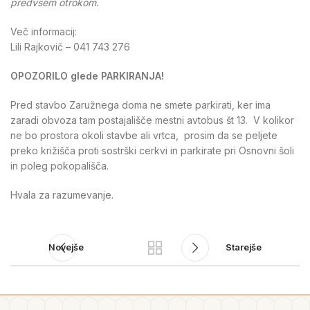
predvsem otrokom.
Več informacij:
Lili Rajkovič – 041 743 276
OPOZORILO glede PARKIRANJA!
Pred stavbo Zaružnega doma ne smete parkirati, ker ima
zaradi obvoza tam postajališče mestni avtobus št 13. V kolikor
ne bo prostora okoli stavbe ali vrtca, prosim da se peljete
preko križišča proti sostrški cerkvi in parkirate pri Osnovni šoli
in poleg pokopališča.
Hvala za razumevanje.
Novejše
Starejše