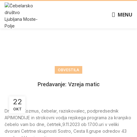
MENU
Novice
OBVESTILA
Predavanje: Vzreja matic
22
OKT
Dr. Peter Kozmus, čebelar, raziskovalec, podpredsednik
APIMONDIJE in strokovni vodja rejskega programa za kranjsko
čebelo vam bo dne, četrtek,9.11.2023 ob 17.00.uri v veliki
dvorani Cetrtne skupnosti Sostro, Cesta II.grupe odredov 43