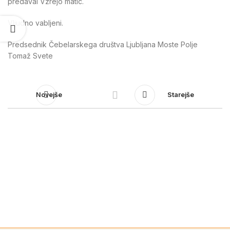
predaval Vzrejo matic.
Vljudno vabljeni.
Predsednik Čebelarskega društva Ljubljana Moste Polje
Tomaž Svete
Novejše
Starejše