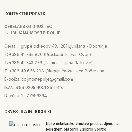
KONTAKTNI PODATKI
ČEBELARSKO DRUŠTVO
LJUBLJANA MOSTE-POLJE
Cesta II. grupe odredov 43, 1261 Ljubljana - Dobrunje
T: +386 41 765 870 (Predsednik: Ivan Oven)
T: +386 41 743 276 (Tajnica: Lilijana Rajković)
T: +386 40 666 208 (Blagajničarka: Ivica Počervina)
E-pošta: cdljmostepolje@gmail.com
IBAN: SI56 0205 4001 8511 618
Davčna št.: 77556364
OBVESTILA IN DOGODKI
Naše čebelarsko društvo predstavljeno na
poletnem oratoriju v župniji Sostro